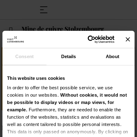
Mine de cuivre Stolzembourg
Wichtige Information
Consent
Details
About
Begleitet von einem Guide entdecken Sie
das informative Museum über die Geologie
This website uses cookies
der Region, die Geschichte der Mine und die
verschiedenen Abbauperioden. Folgen Sie
In order to offer the best possible service, we use
dem geologischen Lehrpfad mit 10
cookies in our websites.
Without cookies, it would not
Schautafeln und erkunden Sie die tiefen
be possible to display videos or map views, for
example.
Furthermore, they are needed to enable the
function of the websites, statistics and evaluations as
well as content tailored to possible personal interests.
Beschreibung
This data is only passed on anonymously. By clicking on